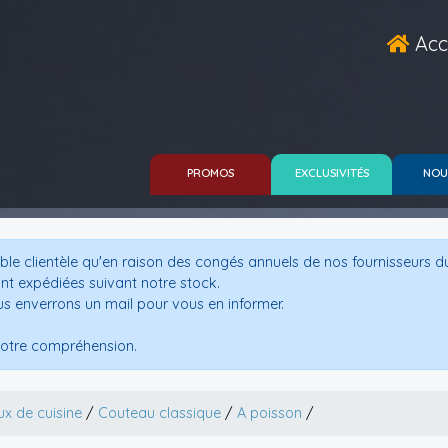
Acc
PROMOS
EXCLUSIVITÉS
NOU
le clientèle qu'en raison des congés annuels de nos fournisseurs d
nt expédiées suivant notre stock.
us enverrons un mail pour vous en informer.
otre compréhension.
x de cuisine
/
Couteau classique
/
A poisson
/