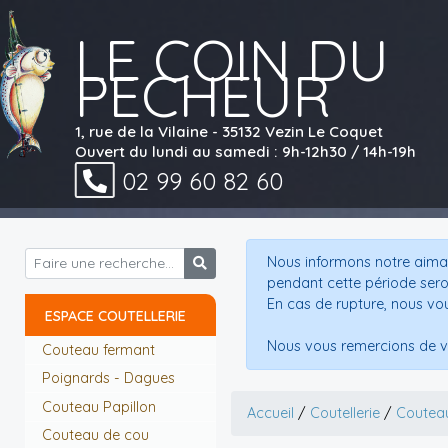
LE COIN DU
PECHEUR
1, rue de la Vilaine - 35132 Vezin Le Coquet
Ouvert du lundi au samedi : 9h-12h30 / 14h-19h
02 99 60 82 60
Nous informons notre aimab
pendant cette période sero
En cas de rupture, nous vo
ESPACE COUTELLERIE
Nous vous remercions de v
Couteau fermant
Poignards - Dagues
Couteau Papillon
Accueil
/
Coutellerie
/
Couteau
Couteau de cou