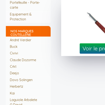
Portefeuille - Porte-
carte
Equipement &
Protection
NOS MARQUES
COUTELLERIE
André Verdier
Buck
Voir le p
Civivi
Claude Dozorme
Crkt
Deejo
Dovo Solingen
Herbertz
Kai
Laguiole Arbalete
G.David