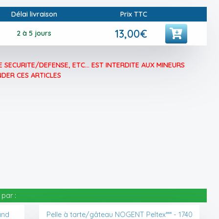
Délai livraison
Prix TTC
13,00€
2 à 5 jours
 SECURITE/DEFENSE, ETC... EST INTERDITE AUX MINEURS
DER CES ARTICLES
par :
and
Pelle à tarte/gâteau NOGENT Peltex*** - 1740