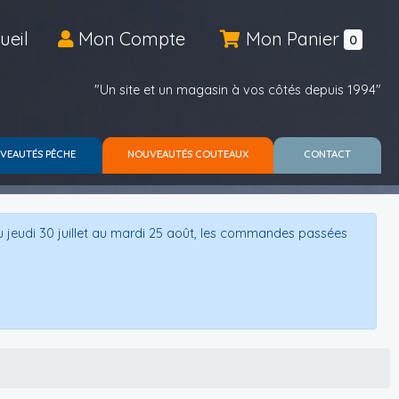
ueil
Mon Compte
Mon Panier
0
"Un site et un magasin à vos côtés depuis 1994"
VEAUTÉS PÊCHE
NOUVEAUTÉS COUTEAUX
CONTACT
u jeudi 30 juillet au mardi 25 août, les commandes passées