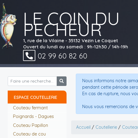
LE COIN DU
PECHEUR
1, rue de la Vilaine - 35132 Vezin Le Coquet
Ouvert du lundi au samedi : 9h-12h30 / 14h-19h
02 99 60 82 60
Nous informons notre aimab
pendant cette période sero
En cas de rupture, nous vo
ESPACE COUTELLERIE
Nous vous remercions de v
Couteau fermant
Poignards - Dagues
Couteau Papillon
Accueil
/
Coutellerie
/
Couteau
Couteau de cou