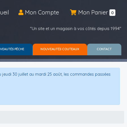
ueil
Mon Compte
Mon Panier
0
"Un site et un magasin à vos côtés depuis 1994"
VEAUTÉS PÊCHE
NOUVEAUTÉS COUTEAUX
CONTACT
u jeudi 30 juillet au mardi 25 août, les commandes passées