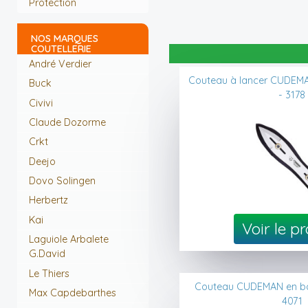
Protection
NOS MARQUES
COUTELLERIE
André Verdier
Couteau à lancer CUDEMA
Buck
- 3178
Civivi
Claude Dozorme
Crkt
Deejo
Dovo Solingen
Herbertz
Kai
Voir le p
Laguiole Arbalete
G.David
Le Thiers
Couteau CUDEMAN en bois
Max Capdebarthes
4071