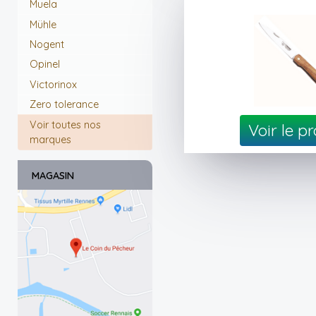
Muela
Mühle
Nogent
Opinel
Victorinox
Zero tolerance
Voir toutes nos
Voir le p
marques
MAGASIN