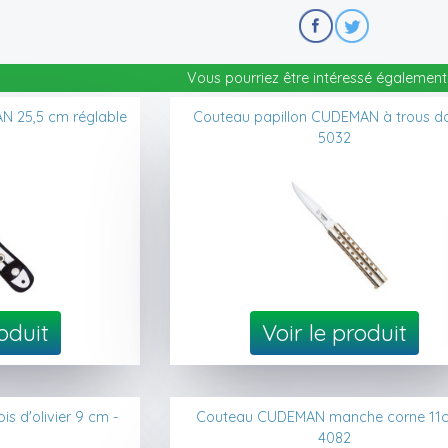
Vous pourriez être intéressé également 
N 25,5 cm réglable
Couteau papillon CUDEMAN à trous do
5032
roduit
Voir le produit
 d'olivier 9 cm -
Couteau CUDEMAN manche corne 11
4082