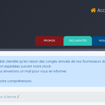
Acc
PROMOS
EXCLUSIVITÉS
NOU
le clientèle qu'en raison des congés annuels de nos fournisseurs d
nt expédiées suivant notre stock.
us enverrons un mail pour vous en informer.
otre compréhension.
x à lancer
/