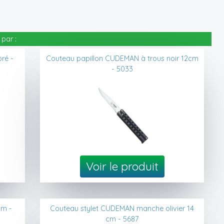
par :
ré -
Couteau papillon CUDEMAN à trous noir 12cm
- 5033
Voir le produit
cm -
Couteau stylet CUDEMAN manche olivier 14
cm - 5687