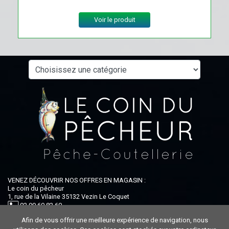
Voir le produit
VENEZ DÉCOUVRIR NOS OFFRES EN MAGASIN :
Le coin du pêcheur
1, rue de la Vilaine 35132 Vezin Le Coquet
02 99 60 82 60
Afin de vous offrir une meilleure expérience de navigation, nous
Ouvert du lundi au samedi : 9h-12h30 / 14h-19h