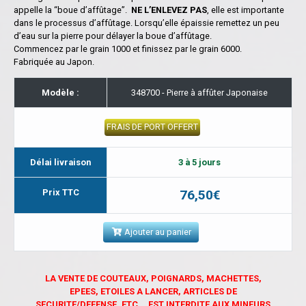
appelle la “boue d’affûtage”.
NE L’ENLEVEZ PAS
, elle est importante
dans le processus d’affûtage. Lorsqu’elle épaissie remettez un peu
d’eau sur la pierre pour délayer la boue d’affûtage.
Commencez par le grain 1000 et finissez par le grain 6000.
Fabriquée au Japon.
Modèle :
348700 - Pierre à affûter Japonaise
FRAIS DE PORT OFFERT
Délai livraison
3 à 5 jours
Prix TTC
76,50€
Ajouter au panier
LA VENTE DE COUTEAUX, POIGNARDS, MACHETTES,
EPEES, ETOILES A LANCER, ARTICLES DE
SECURITE/DEFENSE, ETC... EST INTERDITE AUX MINEURS