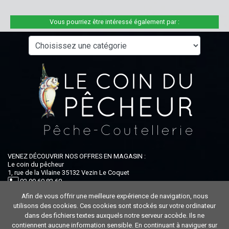
Vous pourriez être intéressé également par :
VENEZ DÉCOUVRIR NOS OFFRES EN MAGASIN :
Le coin du pêcheur
1, rue de la Vilaine 35132 Vezin Le Coquet
02 99 60 82 60
Afin de vous offrir une meilleure expérience de navigation, nous
Ouvert du lundi au samedi : 9h-12h30 / 14h-19h
utilisons des cookies. Ces cookies sont stockés sur votre ordinateur
dans des fichiers textes auxquels notre serveur accède. Ils ne
contiennent aucune information sensible. En continuant à naviguer sur