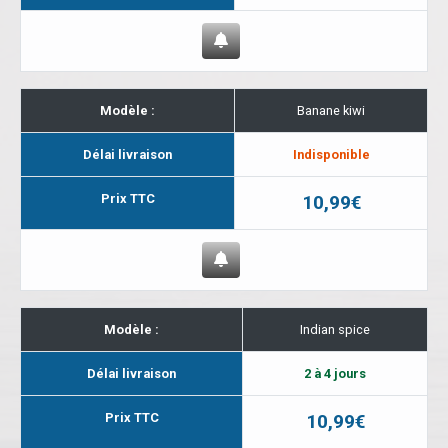
Modèle :
Banane kiwi
Délai livraison
Indisponible
Prix TTC
10,99€
Modèle :
Indian spice
Délai livraison
2 à 4 jours
Prix TTC
10,99€