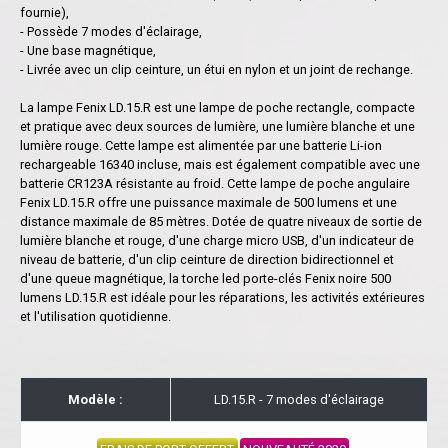
fournie),
- Possède 7 modes d'éclairage,
- Une base magnétique,
- Livrée avec un clip ceinture, un étui en nylon et un joint de rechange.
La lampe Fenix ​​LD.15.R est une lampe de poche rectangle, compacte
et pratique avec deux sources de lumière, une lumière blanche et une
lumière rouge. Cette lampe est alimentée par une batterie Li-ion
rechargeable 16340 incluse, mais est également compatible avec une
batterie CR123A résistante au froid. Cette lampe de poche angulaire
Fenix ​​LD.15.R offre une puissance maximale de 500 lumens et une
distance maximale de 85 mètres. Dotée de quatre niveaux de sortie de
lumière blanche et rouge, d'une charge micro USB, d'un indicateur de
niveau de batterie, d'un clip ceinture de direction bidirectionnel et
d'une queue magnétique, la torche led porte-clés Fenix noire 500
lumens LD.15.R est idéale pour les réparations, les activités extérieures
et l'utilisation quotidienne.
Modèle :
LD.15.R - 7 modes d'éclairage