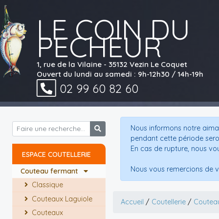
LE COIN DU
PECHEUR
1, rue de la Vilaine - 35132 Vezin Le Coquet
Ouvert du lundi au samedi : 9h-12h30 / 14h-19h
02 99 60 82 60
Nous informons notre aimab
pendant cette période sero
En cas de rupture, nous vo
ESPACE COUTELLERIE
Nous vous remercions de v
Couteau fermant
Classique
Couteaux Laguiole
Accueil
/
Coutellerie
/
Coutea
Couteaux