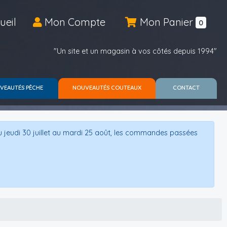
ueil
Mon Compte
Mon Panier
0
"Un site et un magasin à vos côtés depuis 1994"
VEAUTÉS PÊCHE
NOUVEAUTÉS COUTEAUX
CONTACT
u jeudi 30 juillet au mardi 25 août, les commandes passées