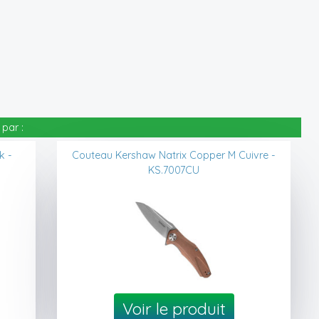
par :
k -
Couteau Kershaw Natrix Copper M Cuivre -
KS.7007CU
Voir le produit