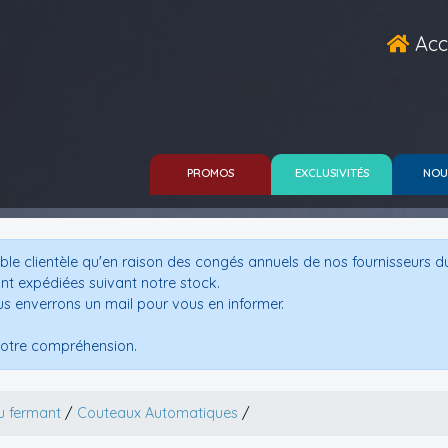
Acc
PROMOS
EXCLUSIVITÉS
NOU
le clientèle qu'en raison des congés annuels de nos fournisseurs d
nt expédiées suivant notre stock.
us enverrons un mail pour vous en informer.
otre compréhension.
u fermant
/
Couteaux Automatiques
/