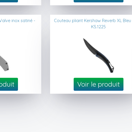
alve inox satiné -
Couteau pliant Kershaw Reverb XL Bleu 
5
KS.1225
roduit
Voir le produit