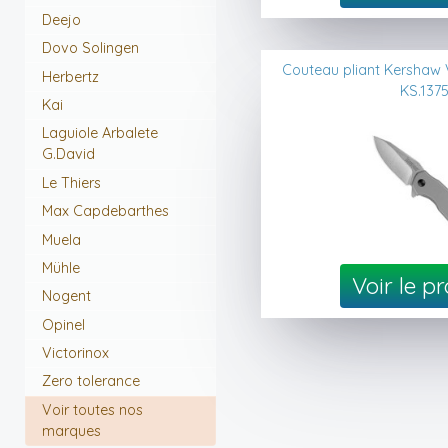
Deejo
Dovo Solingen
Couteau pliant Kershaw V
Herbertz
KS.137
Kai
Laguiole Arbalete
G.David
Le Thiers
Max Capdebarthes
Muela
Mühle
Voir le p
Nogent
Opinel
Victorinox
Zero tolerance
Voir toutes nos
marques