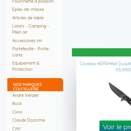
Fourchette à poisson
Epieu de chasse
Articles de table
Loisirs - Camping -
Plein air
Accessoires vin
Portefeuille - Porte-
carte
Equipement &
Couteau KERSHAW Duojet 
Protection
KS.830
NOS MARQUES
COUTELLERIE
André Verdier
Buck
Civivi
Claude Dozorme
Voir le p
Crkt