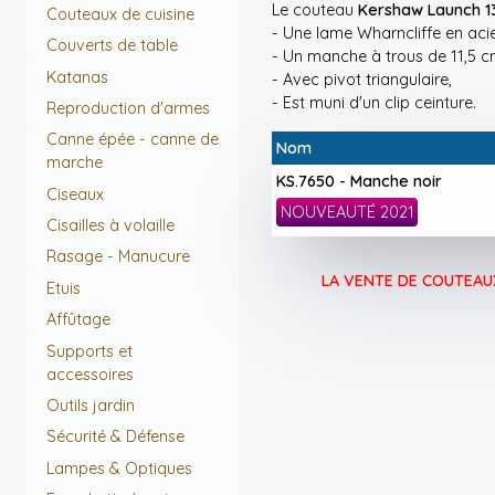
Le couteau
Kershaw Launch 1
Couteaux de cuisine
- Une lame Wharncliffe en aci
Couverts de table
- Un manche à trous de 11,5 c
Katanas
- Avec pivot triangulaire,
- Est muni d'un clip ceinture.
Reproduction d'armes
Canne épée - canne de
Nom
marche
KS.7650 - Manche noir
Ciseaux
NOUVEAUTÉ 2021
Cisailles à volaille
Rasage - Manucure
LA VENTE DE COUTEAUX
Etuis
Affûtage
Supports et
accessoires
Outils jardin
Sécurité & Défense
Lampes & Optiques