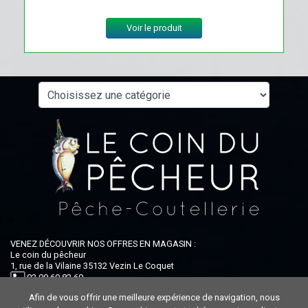
Voir le produit
VENEZ DÉCOUVRIR NOS OFFRES EN MAGASIN :
Le coin du pêcheur
1, rue de la Vilaine 35132 Vezin Le Coquet
02 99 60 82 60
Afin de vous offrir une meilleure expérience de navigation, nous
Ouvert du lundi au samedi : 9h-12h30 / 14h-19h