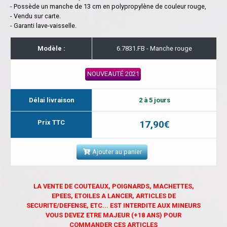
- Possède un manche de 13 cm en polypropylène de couleur rouge,
- Vendu sur carte.
- Garanti lave-vaisselle.
Modèle :
6.7831.FB - Manche rouge
NOUVEAUTÉ 2021
Délai livraison
2 à 5 jours
Prix TTC
17,90€
Ajouter au panier
LA VENTE DE COUTEAUX, POIGNARDS, MACHETTES,
EPEES, ETOILES A LANCER, ARTICLES DE
SECURITE/DEFENSE, ETC... EST INTERDITE AUX MINEURS
VOUS DEVEZ ETRE MAJEUR (+18 ANS) POUR
COMMANDER CES ARTICLES