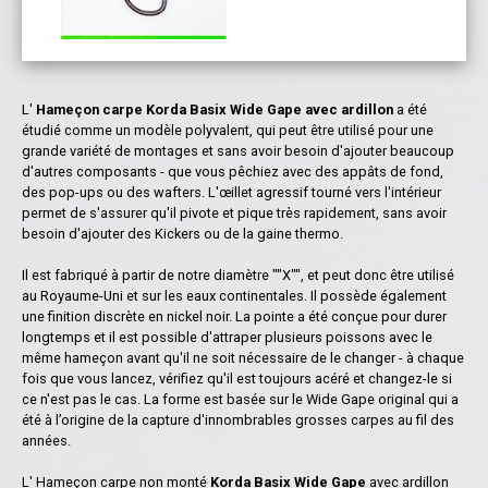
L'
Hameçon carpe Korda Basix Wide Gape avec ardillon
a été
étudié comme un modèle polyvalent, qui peut être utilisé pour une
grande variété de montages et sans avoir besoin d'ajouter beaucoup
d'autres composants - que vous pêchiez avec des appâts de fond,
des pop-ups ou des wafters. L'œillet agressif tourné vers l'intérieur
permet de s'assurer qu'il pivote et pique très rapidement, sans avoir
besoin d'ajouter des Kickers ou de la gaine thermo.
Il est fabriqué à partir de notre diamètre ""X"", et peut donc être utilisé
au Royaume-Uni et sur les eaux continentales. Il possède également
une finition discrète en nickel noir. La pointe a été conçue pour durer
longtemps et il est possible d'attraper plusieurs poissons avec le
même hameçon avant qu'il ne soit nécessaire de le changer - à chaque
fois que vous lancez, vérifiez qu'il est toujours acéré et changez-le si
ce n'est pas le cas. La forme est basée sur le Wide Gape original qui a
été à l’origine de la capture d'innombrables grosses carpes au fil des
années.
L' Hameçon carpe non monté
Korda Basix Wide Gape
avec ardillon