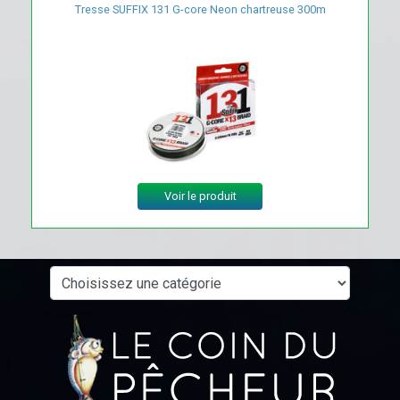
Tresse SUFFIX 131 G-core Neon chartreuse 300m
Voir le produit