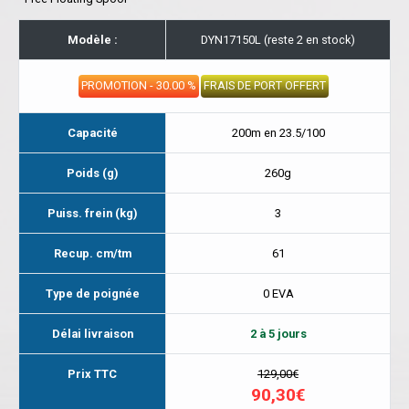
Modèle :
DYN17150L (reste 2 en stock)
PROMOTION - 30.00 %
FRAIS DE PORT OFFERT
Capacité
200m en 23.5/100
Poids (g)
260g
Puiss. frein (kg)
3
Recup. cm/tm
61
Type de poignée
0 EVA
Délai livraison
2 à 5 jours
Prix TTC
129,00€
90,30€