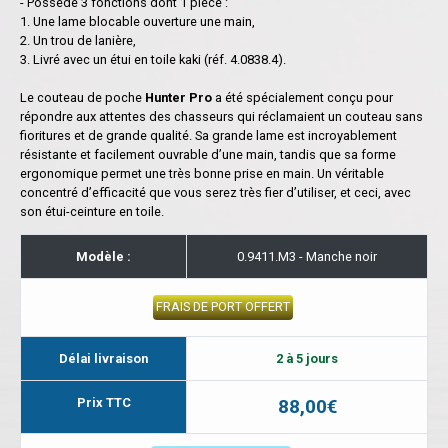
- Possède 3 fonctions dont 1 pièce :
1. Une lame blocable ouverture une main,
2. Un trou de lanière,
3. Livré avec un étui en toile kaki (réf. 4.0838.4).
Le couteau de poche
Hunter Pro
a été spécialement conçu pour
répondre aux attentes des chasseurs qui réclamaient un couteau sans
fioritures et de grande qualité. Sa grande lame est incroyablement
résistante et facilement ouvrable d’une main, tandis que sa forme
ergonomique permet une très bonne prise en main. Un véritable
concentré d’efficacité que vous serez très fier d’utiliser, et ceci, avec
son étui-ceinture en toile.
Modèle :
0.9411.M3 - Manche noir
FRAIS DE PORT OFFERT
Délai livraison
2 à 5 jours
Prix TTC
88,00€