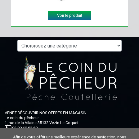
Voir le produit
VENEZ DÉCOUVRIR NOS OFFRES EN MAGASIN :
Le coin du pêcheur
1, rue de la Vilaine 35132 Vezin Le Coquet
02 99 60 82 60
Afin de vous offrir une meilleure expérience de navigation, nous
Ouvert du lundi au samedi : 9h-12h30 / 14h-19h