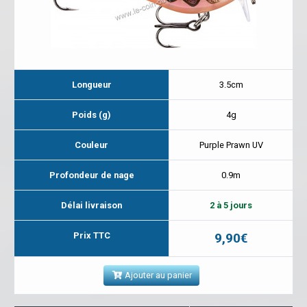
Longueur
3.5cm
Poids (g)
4g
Couleur
Purple Prawn UV
Profondeur de nage
0.9m
Délai livraison
2 à 5 jours
Prix TTC
9,90€
Ajouter au panier