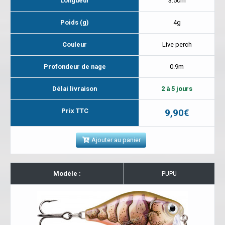
Longueur
3.5cm
Poids (g)
4g
Couleur
Live perch
Profondeur de nage
0.9m
Délai livraison
2 à 5 jours
Prix TTC
9,90€
Ajouter au panier
Modèle :
PUPU