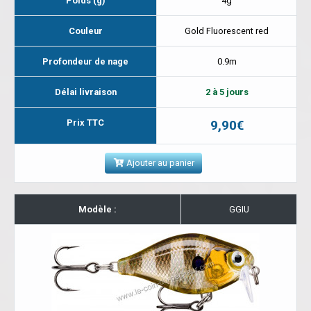
Poids (g)
4g
Couleur
Gold Fluorescent red
Profondeur de nage
0.9m
Délai livraison
2 à 5 jours
Prix TTC
9,90€
Ajouter au panier
Modèle :
GGIU