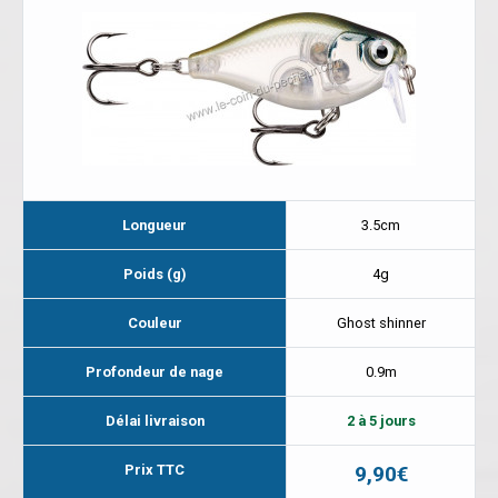
Longueur
3.5cm
Poids (g)
4g
Couleur
Ghost shinner
Profondeur de nage
0.9m
Délai livraison
2 à 5 jours
Prix TTC
9,90€