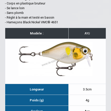
- Corps en plastique bruiteur
- Se lance loin
- Sans plomb
- Réglé à la main et testé en bassin
- Hameçons Black Nickel VMC® 4651
Modèle :
AYU
Longueur
3.5cm
Poids (g)
4g