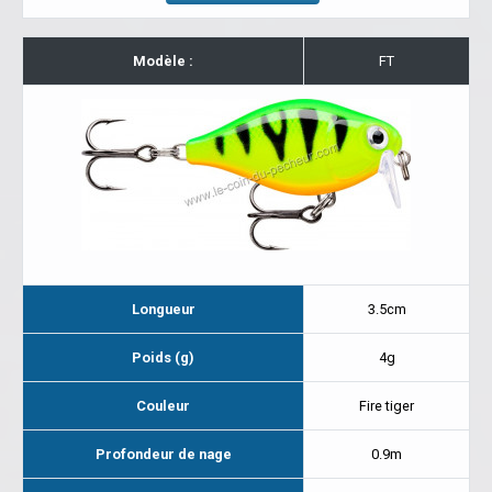
Modèle :
FT
Longueur
3.5cm
Poids (g)
4g
Couleur
Fire tiger
Profondeur de nage
0.9m