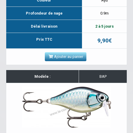
Couleur
Ayu
Profondeur de nage
0.9m
Délai livraison
2 à 5 jours
Prix TTC
9,90€
Ajouter au panier
Modèle :
BAP