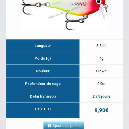
Longueur
3.5cm
Poids (g)
4g
Couleur
Clown
Profondeur de nage
0.9m
Délai livraison
2 à 5 jours
Prix TTC
9,90€
Ajouter au panier