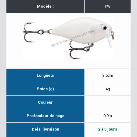
Modèle :
PW
Longueur
3.5cm
Poids (g)
4g
Couleur
Profondeur de nage
0.9m
Délai livraison
2 à 5 jours