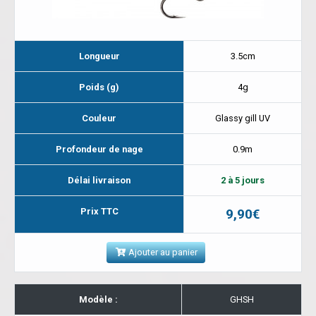
Longueur
3.5cm
Poids (g)
4g
Couleur
Glassy gill UV
Profondeur de nage
0.9m
Délai livraison
2 à 5 jours
Prix TTC
9,90€
Ajouter au panier
Modèle :
GHSH