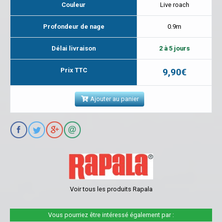
Couleur
Live roach
Profondeur de nage
0.9m
Délai livraison
2 à 5 jours
Prix TTC
9,90€
Ajouter au panier
Voir tous les produits Rapala
Vous pourriez être intéressé également par :