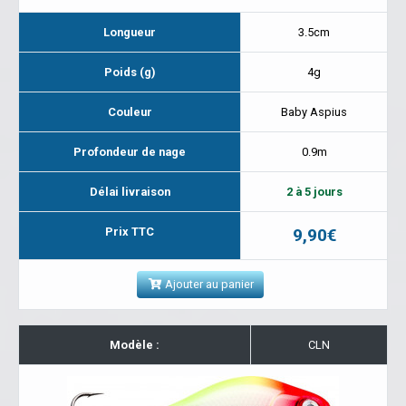
Longueur
3.5cm
Poids (g)
4g
Couleur
Baby Aspius
Profondeur de nage
0.9m
Délai livraison
2 à 5 jours
Prix TTC
9,90€
Ajouter au panier
Modèle :
CLN