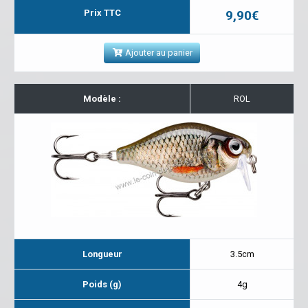
Prix TTC
9,90€
Ajouter au panier
Modèle :
ROL
Longueur
3.5cm
Poids (g)
4g