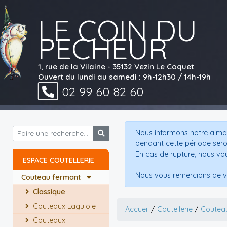
LE COIN DU
PECHEUR
1, rue de la Vilaine - 35132 Vezin Le Coquet
Ouvert du lundi au samedi : 9h-12h30 / 14h-19h
02 99 60 82 60
Nous informons notre aimab
pendant cette période sero
En cas de rupture, nous vo
ESPACE COUTELLERIE
Nous vous remercions de v
Couteau fermant
Classique
Couteaux Laguiole
Accueil
/
Coutellerie
/
Coutea
Couteaux