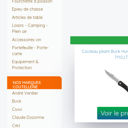
Fourchette à poisson
Epieu de chasse
Articles de table
Loisirs - Camping -
Plein air
Accessoires vin
Portefeuille - Porte-
Couteau pliant Buck Hu
carte
7110.L
Equipement &
Protection
NOS MARQUES
COUTELLERIE
André Verdier
Buck
Civivi
Voir le p
Claude Dozorme
Crkt