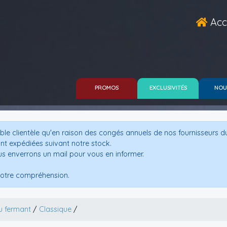
Acc
PROMOS
EXCLUSIVITÉS
NOU
le clientèle qu'en raison des congés annuels de nos fournisseurs d
nt expédiées suivant notre stock.
us enverrons un mail pour vous en informer.
otre compréhension.
u fermant
/
Classique
/