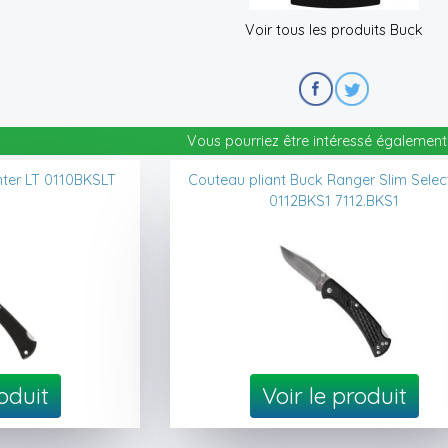
Voir tous les produits Buck
Vous pourriez être intéressé également 
nter LT 0110BKSLT
Couteau pliant Buck Ranger Slim Select
T
0112BKS1 7112.BKS1
roduit
Voir le produit