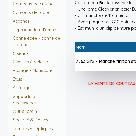
Ce couteau
Buck
possède les 
Couteaux de cuisine
- Une lame Cleaver en acier D2
Couverts de table
- Un manche de 11cm en alumin
Katanas
- Avec plaquettes G10 noir, av
- Est muni d'un clip ceinture po
Reproduction d'armes
Canne épée - canne de
marche
Nom
Ciseaux
7263.GYS - Manche finition 
Cisailles à volaille
Rasage - Manucure
Etuis
LA VENTE DE COUTEAUX
Affûtage
Supports et
accessoires
Outils jardin
Sécurité & Défense
Lampes & Optiques