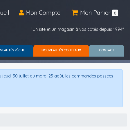
ueil
Mon Compte
Mon Panier
0
"Un site et un magasin à vos côtés depuis 1994"
VEAUTÉS PÊCHE
NOUVEAUTÉS COUTEAUX
CONTACT
u jeudi 30 juillet au mardi 25 août, les commandes passées