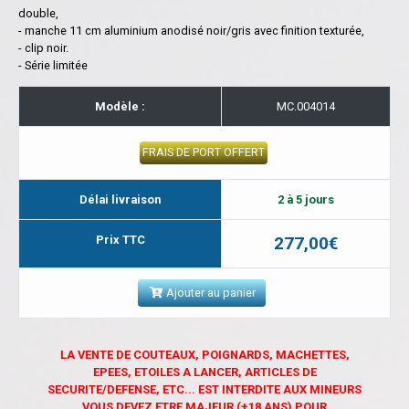
double,
- manche 11 cm aluminium anodisé noir/gris avec finition texturée,
- clip noir.
- Série limitée
Modèle :
MC.004014
FRAIS DE PORT OFFERT
Délai livraison
2 à 5 jours
Prix TTC
277,00€
Ajouter au panier
LA VENTE DE COUTEAUX, POIGNARDS, MACHETTES,
EPEES, ETOILES A LANCER, ARTICLES DE
SECURITE/DEFENSE, ETC... EST INTERDITE AUX MINEURS
VOUS DEVEZ ETRE MAJEUR (+18 ANS) POUR