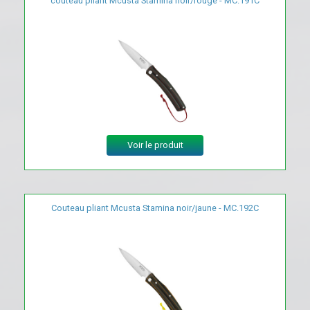
couteau pliant Mcusta Stamina noir/rouge - MC.191C
Voir le produit
Couteau pliant Mcusta Stamina noir/jaune - MC.192C