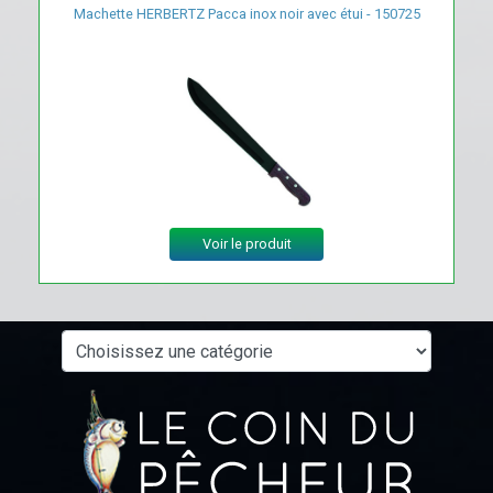
Machette HERBERTZ Pacca inox noir avec étui - 150725
Voir le produit