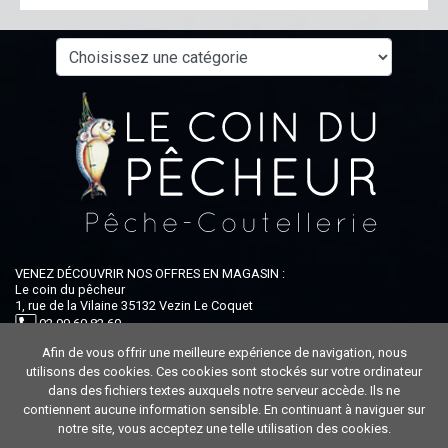
VENEZ DÉCOUVRIR NOS OFFRES EN MAGASIN :
Le coin du pêcheur
1, rue de la Vilaine 35132 Vezin Le Coquet
02 99 60 82 60
Afin de vous offrir une meilleure expérience de navigation, nous
Ouvert du lundi au samedi : 9h-12h30 / 14h-19h
utilisons des cookies. Ces cookies sont stockés sur votre ordinateur
dans des fichiers textes auxquels notre serveur accède. Ils ne
contiennent aucune information sensible. En continuant à naviguer sur
notre site, vous acceptez une telle utilisation des cookies.