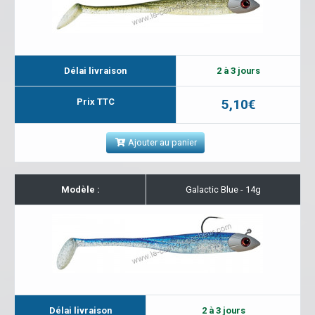
Délai livraison
2 à 3 jours
Prix TTC
5,10€
Ajouter au panier
Modèle :
Galactic Blue - 14g
Délai livraison
2 à 3 jours