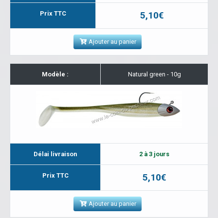
Prix TTC
5,10€
Ajouter au panier
Modèle :
Natural green - 10g
Délai livraison
2 à 3 jours
Prix TTC
5,10€
Ajouter au panier