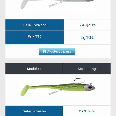
Délai livraison
2 à 3 jours
Prix TTC
5,10€
Ajouter au panier
Modèle :
Mojito - 14g
Délai livraison
2 à 3 jours