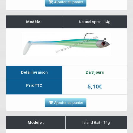
Ajouter au panier
Modèle :
Natural sprat - 14g
Délai livraison
2 à 3 jours
Prix TTC
5,10€
Ajouter au panier
Modèle :
Island Bait - 14g