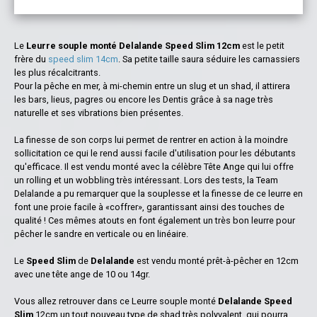
Le
Leurre souple monté Delalande Speed Slim 12cm
est le petit
frère du
speed slim 14cm
. Sa petite taille saura séduire les carnassiers
les plus récalcitrants.
Pour la pêche en mer, à mi-chemin entre un slug et un shad, il attirera
les bars, lieus, pagres ou encore les Dentis grâce à sa nage très
naturelle et ses vibrations bien présentes.
La finesse de son corps lui permet de rentrer en action à la moindre
sollicitation ce qui le rend aussi facile d'utilisation pour les débutants
qu'efficace. Il est vendu monté avec la célèbre Tête Ange qui lui offre
un rolling et un wobbling très intéressant. Lors des tests, la Team
Delalande a pu remarquer que la souplesse et la finesse de ce leurre en
font une proie facile à «coffrer», garantissant ainsi des touches de
qualité ! Ces mêmes atouts en font également un très bon leurre pour
pêcher le sandre en verticale ou en linéaire.
Le
Speed Slim
de
Delalande
est vendu monté prêt-à-pêcher en 12cm
avec une tête ange de 10 ou 14gr.
Vous allez retrouver dans ce Leurre souple monté
Delalande Speed
Slim
12cm un tout nouveau type de shad très polyvalent, qui pourra