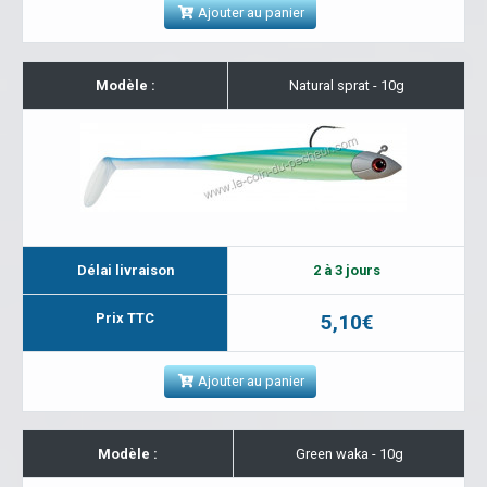
Ajouter au panier
Modèle :
Natural sprat - 10g
Délai livraison
2 à 3 jours
Prix TTC
5,10€
Ajouter au panier
Modèle :
Green waka - 10g