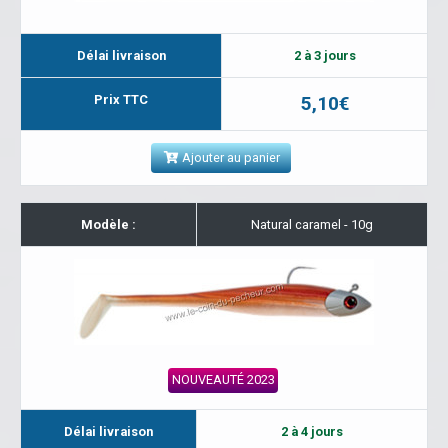
Délai livraison
2 à 3 jours
Prix TTC
5,10€
Ajouter au panier
Modèle :
Natural caramel - 10g
NOUVEAUTÉ 2023
Délai livraison
2 à 4 jours