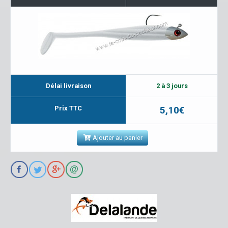
Délai livraison
2 à 3 jours
Prix TTC
5,10€
Ajouter au panier