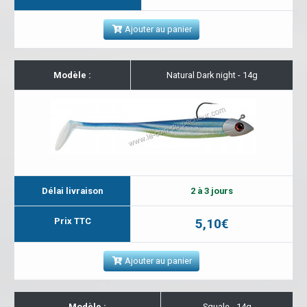
Ajouter au panier
Modèle :
Natural Dark night - 14g
Délai livraison
2 à 3 jours
Prix TTC
5,10€
Ajouter au panier
Modèle :
Squale - 14g