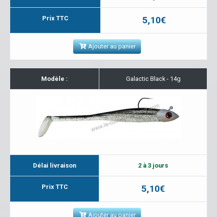
Prix TTC
5,10€
Ajouter au panier
Modèle :
Galactic Black - 14g
Délai livraison
2 à 3 jours
Prix TTC
5,10€
Ajouter au panier