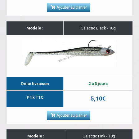
Ajouter au panier
Modèle :
Galactic Black - 10g
Délai livraison
2 à 3 jours
Prix TTC
5,10€
Ajouter au panier
Modèle :
Galactic Pink - 10g