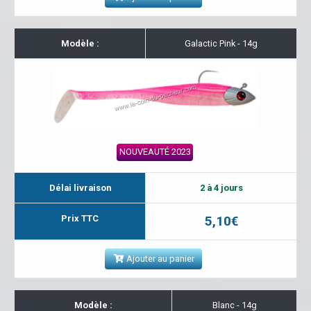
Modèle :
Galactic Pink - 14g
NOUVEAUTÉ 2023
Délai livraison
2 à 4 jours
Prix TTC
5,10€
Ajouter au panier
Modèle :
Blanc - 14g