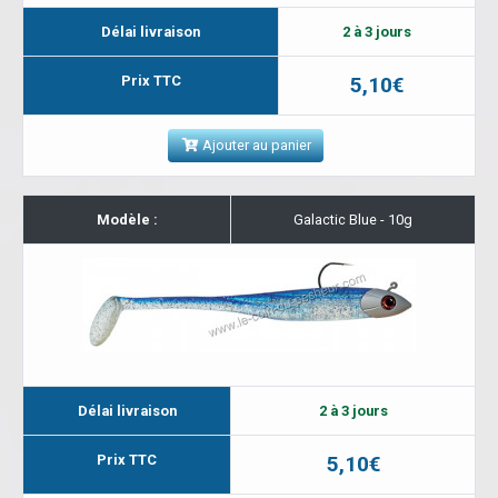
Délai livraison
2 à 3 jours
Prix TTC
5,10€
Ajouter au panier
Modèle :
Galactic Blue - 10g
Délai livraison
2 à 3 jours
Prix TTC
5,10€