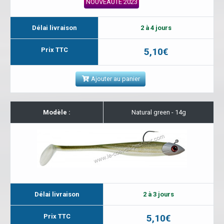
NOUVEAUTÉ 2023
Délai livraison
2 à 4 jours
Prix TTC
5,10€
Ajouter au panier
Modèle :
Natural green - 14g
Délai livraison
2 à 3 jours
Prix TTC
5,10€