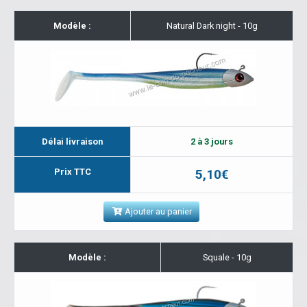
Modèle :
Natural Dark night - 10g
Délai livraison
2 à 3 jours
Prix TTC
5,10€
Ajouter au panier
Modèle :
Squale - 10g