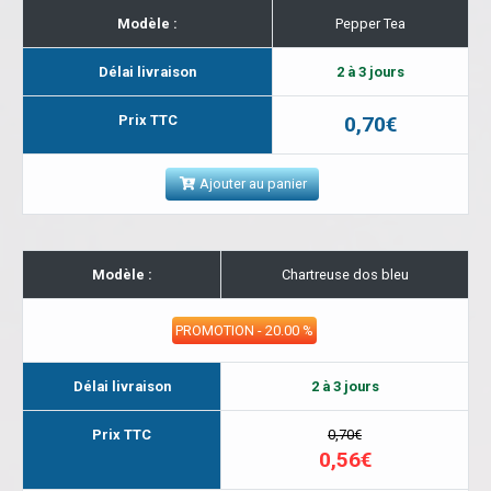
Modèle :
Pepper Tea
Délai livraison
2 à 3 jours
Prix TTC
0,70€
Ajouter au panier
Modèle :
Chartreuse dos bleu
PROMOTION - 20.00 %
Délai livraison
2 à 3 jours
Prix TTC
0,70€
0,56€