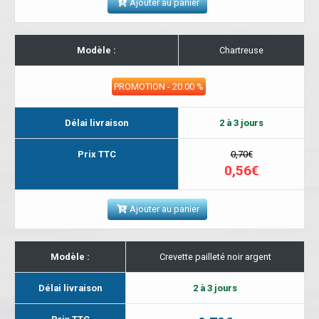
Ajouter au panier
Modèle :
Chartreuse
PROMOTION - 20.00 %
Délai livraison
2 à 3 jours
Prix TTC
0,70€
0,56€
Ajouter au panier
Modèle :
Crevette pailleté noir argent
Délai livraison
2 à 3 jours