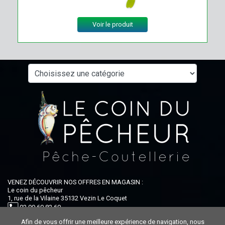
Voir le produit
VENEZ DÉCOUVRIR NOS OFFRES EN MAGASIN :
Le coin du pêcheur
1, rue de la Vilaine 35132 Vezin Le Coquet
02 99 60 82 60
Afin de vous offrir une meilleure expérience de navigation, nous
Ouvert du lundi au samedi : 9h-12h30 / 14h-19h