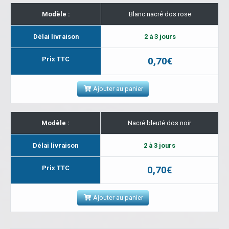
Modèle :
Blanc nacré dos rose
Délai livraison
2 à 3 jours
Prix TTC
0,70€
Ajouter au panier
Modèle :
Nacré bleuté dos noir
Délai livraison
2 à 3 jours
Prix TTC
0,70€
Ajouter au panier