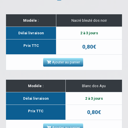
Modèle :
Nacré bleuté dos noir
Délai livraison
2 à 3 jours
Prix TTC
0,80€
Ajouter au panier
Modèle :
Blanc dos Ayu
Délai livraison
2 à 3 jours
Prix TTC
0,80€
Ajouter au panier