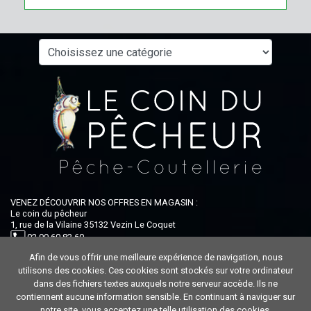
VENEZ DÉCOUVRIR NOS OFFRES EN MAGASIN :
Le coin du pêcheur
1, rue de la Vilaine 35132 Vezin Le Coquet
02 99 60 82 60
Afin de vous offrir une meilleure expérience de navigation, nous
Ouvert du lundi au samedi : 9h-12h30 / 14h-19h
utilisons des cookies. Ces cookies sont stockés sur votre ordinateur
dans des fichiers textes auxquels notre serveur accède. Ils ne
contiennent aucune information sensible. En continuant à naviguer sur
notre site, vous acceptez une telle utilisation des cookies.