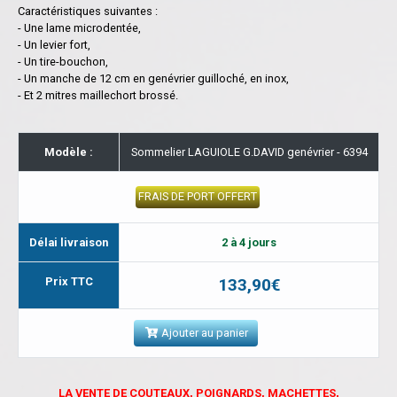
Caractéristiques suivantes :
- Une lame microdentée,
- Un levier fort,
- Un tire-bouchon,
- Un manche de 12 cm en genévrier guilloché, en inox,
- Et 2 mitres maillechort brossé.
Modèle :
Sommelier LAGUIOLE G.DAVID genévrier - 6394
FRAIS DE PORT OFFERT
Délai livraison
2 à 4 jours
Prix TTC
133,90€
Ajouter au panier
LA VENTE DE COUTEAUX, POIGNARDS, MACHETTES,