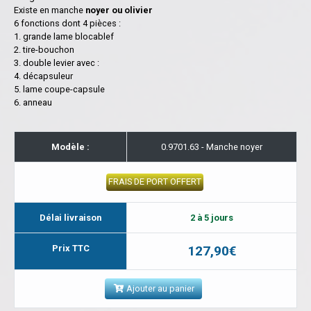
Existe en manche
noyer ou olivier
6 fonctions dont 4 pièces :
1. grande lame blocablef
2. tire-bouchon
3. double levier avec :
4. décapsuleur
5. lame coupe-capsule
6. anneau
Modèle :
0.9701.63 - Manche noyer
FRAIS DE PORT OFFERT
Délai livraison
2 à 5 jours
Prix TTC
127,90€
Ajouter au panier