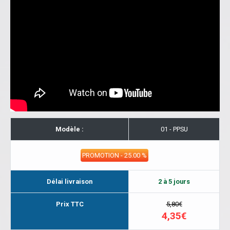
Modèle :
01 - PPSU
PROMOTION - 25.00 %
Délai livraison
2 à 5 jours
Prix TTC
5,80€
4,35€