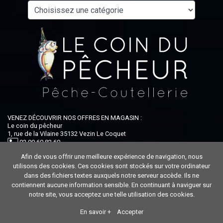
VENEZ DÉCOUVRIR NOS OFFRES EN MAGASIN :
Le coin du pêcheur
1, rue de la Vilaine 35132 Vezin Le Coquet
02 99 60 82 60
Afin de vous offrir une meilleure expérience de navigation, nous
Ouvert du lundi au samedi : 9h-12h30 / 14h-19h
utilisons des cookies. Ces cookies sont stockés sur votre ordinateur
dans des fichiers textes auxquels notre serveur accède. Ils ne
contiennent aucune information sensible. En continuant à naviguer sur
notre site, vous acceptez une telle utilisation des cookies.
En savoir +
Accepter