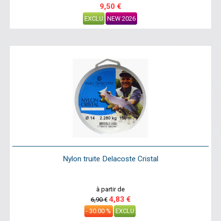
9,50 €
EXCLU
NEW 2026
Nylon truite Delacoste Cristal
à partir de
4,83 €
6,90 €
- 30.00 %
EXCLU