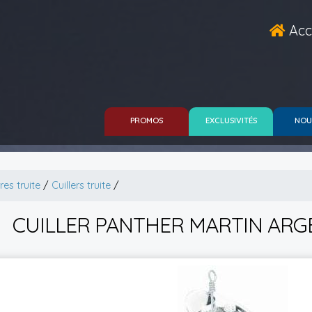
Acc
PROMOS
EXCLUSIVITÉS
NOU
res truite
/
Cuillers truite
/
CUILLER PANTHER MARTIN ARG