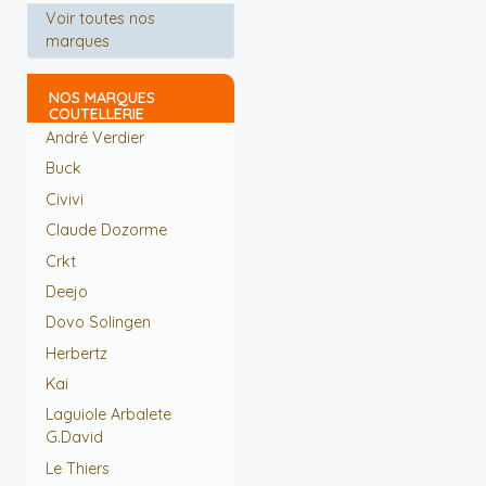
Voir toutes nos
marques
NOS MARQUES
COUTELLERIE
André Verdier
Buck
Civivi
Claude Dozorme
Crkt
Deejo
Dovo Solingen
Herbertz
Kai
Laguiole Arbalete
G.David
Le Thiers