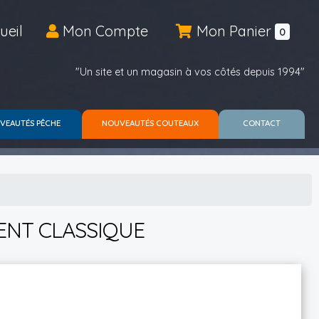
ueil
Mon Compte
Mon Panier
0
"Un site et un magasin à vos côtés depuis 1994"
VEAUTÉS PÊCHE
NOUVEAUTÉS COUTEAUX
CONTACT
ENT CLASSIQUE