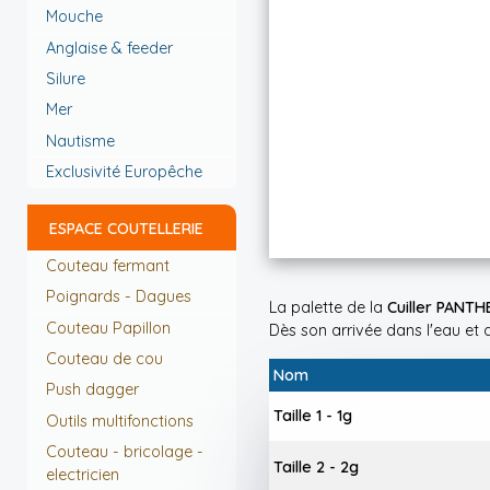
Mouche
Anglaise & feeder
Silure
Mer
Nautisme
Exclusivité Europêche
ESPACE COUTELLERIE
Couteau fermant
Poignards - Dagues
La palette de la
Cuiller PANTH
Couteau Papillon
Dès son arrivée dans l'eau et 
Couteau de cou
Nom
Push dagger
Taille 1 - 1g
Outils multifonctions
Couteau - bricolage -
Taille 2 - 2g
electricien