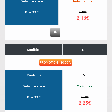
Délai livraison
Indisponible
Prix TTC
2,40€
2,16€
Modèle :
N°2
PROMOTION - 10.00 %
Poids (g)
6g
Délai livraison
2 à 4 jours
Prix TTC
2,50€
2,25€