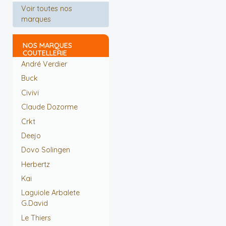
Voir toutes nos
marques
NOS MARQUES
COUTELLERIE
André Verdier
Buck
Civivi
Claude Dozorme
Crkt
Deejo
Dovo Solingen
Herbertz
Kai
Laguiole Arbalete
G.David
Le Thiers