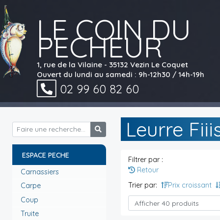
LE COIN DU
PECHEUR
1, rue de la Vilaine - 35132 Vezin Le Coquet
Ouvert du lundi au samedi : 9h-12h30 / 14h-19h
02 99 60 82 60
Leurre Fii
ESPACE PECHE
Filtrer par :
Retour
Carnassiers
Trier par:
Prix croissant
Carpe
Coup
Truite