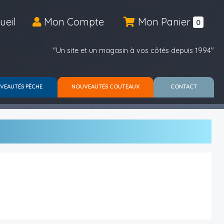
ueil
Mon Compte
Mon Panier
0
"Un site et un magasin à vos côtés depuis 1994"
VEAUTÉS PÊCHE
NOUVEAUTÉS COUTEAUX
CONTACT