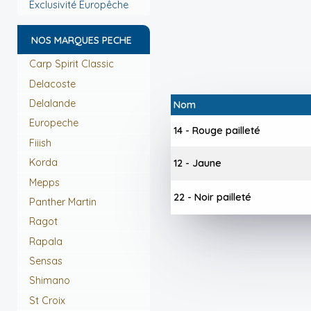
Exclusivité Europêche
NOS MARQUES PECHE
Carp Spirit Classic
Delacoste
Delalande
Nom
Europeche
14 - Rouge pailleté
Fiiish
Korda
12 - Jaune
Mepps
22 - Noir pailleté
Panther Martin
Ragot
Rapala
Sensas
Shimano
St Croix