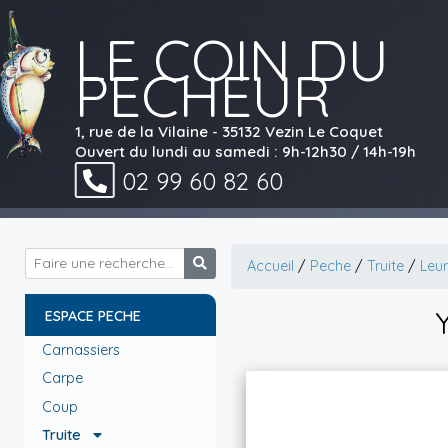
LE COIN DU
PECHEUR
1, rue de la Vilaine - 35132 Vezin Le Coquet
Ouvert du lundi au samedi : 9h-12h30 / 14h-19h
02 99 60 82 60
Accueil
/
Peche
/
Truite
/
Leur
ESPACE PECHE
Carnassiers
Carpe
Coup
Truite