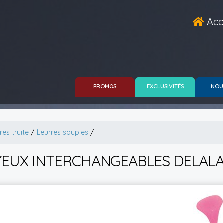
Acc
PROMOS
EXCLUSIVITÉS
NOU
res truite
/
Leurres souples
/
YEUX INTERCHANGEABLES DELALA