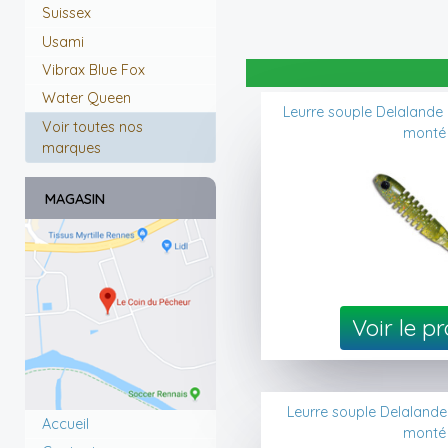
Suissex
Usami
Vibrax Blue Fox
Water Queen
Leurre souple Delalande
Voir toutes nos
monté
marques
MAGASIN
Voir le p
Leurre souple Delaland
Accueil
monté