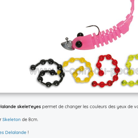
lalande skelet'eyes
permet de changer les couleurs des yeux de v
ur
Skeleton
de 8cm.
res Delalande
!