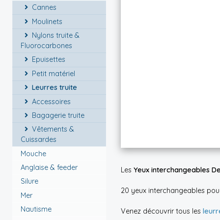
Cannes
Moulinets
Nylons truite &
Fluorocarbones
Epuisettes
Petit matériel
Leurres truite
Accessoires
Bagagerie truite
Vêtements &
Cuissardes
Mouche
Anglaise & feeder
Les
Yeux interchangeables De
Silure
20 yeux interchangeables po
Mer
Nautisme
Venez découvrir tous les
leur