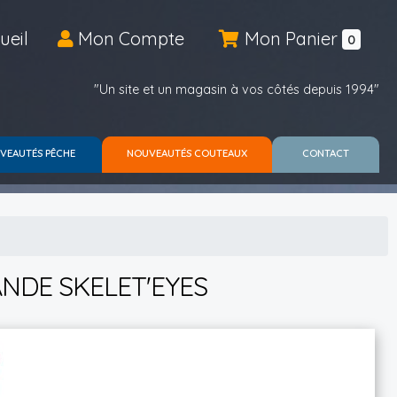
ueil
Mon Compte
Mon Panier
0
"Un site et un magasin à vos côtés depuis 1994"
VEAUTÉS PÊCHE
NOUVEAUTÉS COUTEAUX
CONTACT
NDE SKELET'EYES